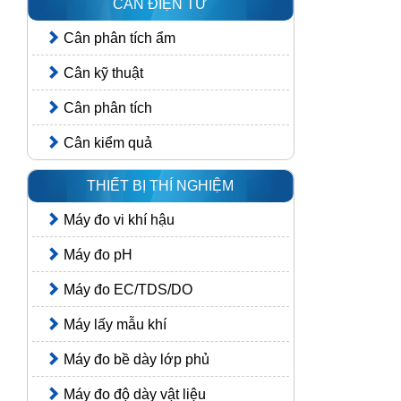
CÂN ĐIỆN TỬ
Cân phân tích ẩm
Cân kỹ thuật
Cân phân tích
Cân kiểm quả
THIẾT BỊ THÍ NGHIỆM
Máy đo vi khí hậu
Máy đo pH
Máy đo EC/TDS/DO
Máy lấy mẫu khí
Máy đo bề dày lớp phủ
Máy đo độ dày vật liệu