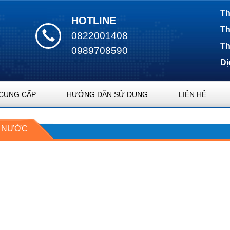
Th
HOTLINE
Th
0822001408
Th
0989708590
Dị
CUNG CẤP
HƯỚNG DẪN SỬ DỤNG
LIÊN HỆ
T NƯỚC