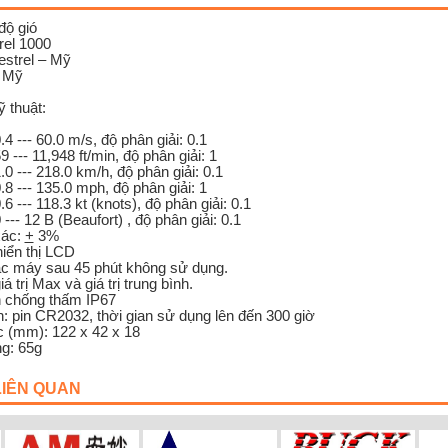
độ gió
rel 1000
strel – Mỹ
i Mỹ
 thuật:
0.0 m/s, độ phân giải: 0.1
,948 ft/min, độ phân giải: 1
18.0 km/h, độ phân giải: 0.1
35.0 mph, độ phân giải: 1
8.3 kt (knots), độ phân giải: 0.1
 (Beaufort) , độ phân giải: 0.1
xác:
+
3%
hiển thị LCD
ắc máy sau 45 phút không sử dụng.
á trị Max và giá trị trung bình.
n chống thấm IP67
n: pin CR2032, thời gian sử dụng lên đến 300 giờ
c (mm): 122 x 42 x 18
ng: 65g
LIÊN QUAN