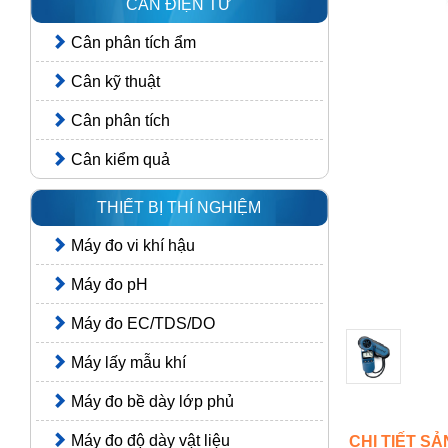
CÂN ĐIỆN TỬ
Cân phân tích ẩm
Cân kỹ thuật
Cân phân tích
Cân kiểm quả
THIẾT BỊ THÍ NGHIỆM
Máy đo vi khí hậu
Máy đo pH
Máy đo EC/TDS/DO
Máy lấy mẫu khí
Máy đo bề dày lớp phủ
Máy đo độ dày vật liệu
CHI TIẾT S