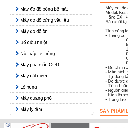
Máy đo tốc 
Máy đo độ bóng bề mặt
Model: Kest
Hãng SX: Ke
Máy đo độ cứng vật liệu
Sản xuất tạ
Tính năng kỹ
Máy đo độ ồn
- Thang đo:
0.4 --- 6
Bể điều nhiệt
59 --- 11
1.0 --- 2
Nồi hấp tiệt trùng
0.8 --- 1
0.6 --- 11
0 --- 12 B
Máy phá mẫu COD
- Độ chính 
- Màn hình 
Máy cất nước
- Tự động t
- Đo được gi
- Tiêu chuẩ
Lò nung
- Nguồn điệ
- Kích thướ
Máy quang phổ
- Trọng lượ
Máy ly tâm
SẢN PHẨM 