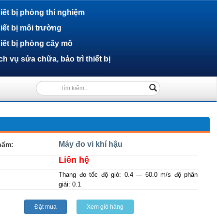
iết bị phòng thí nghiệm
iết bị môi trường
iết bị phòng cấy mô
ch vụ sửa chữa, bảo trì thiết bị
(success)
Máy đo vi khí hậu
hẩm:
Liên hệ
Thang đo tốc độ gió: 0.4 --- 60.0 m/s độ phân
giải: 0.1
Đặt mua
Xem giỏ hàng