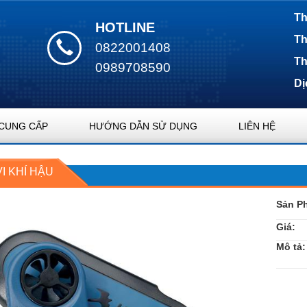
Th
HOTLINE
Th
0822001408
Th
0989708590
Dị
CUNG CẤP
HƯỚNG DẪN SỬ DỤNG
LIÊN HỆ
I KHÍ HẬU
Sản P
Giá:
Mô tả: