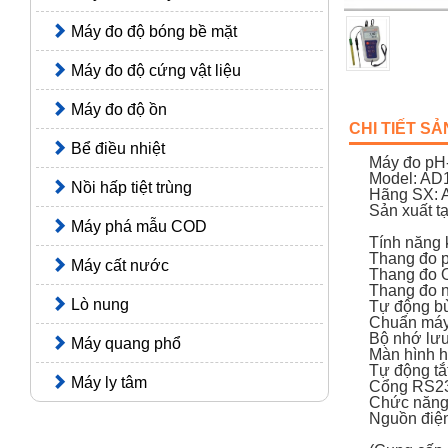
Máy đo độ bóng bề mặt
Máy đo độ cứng vật liệu
Máy đo độ ồn
CHI TIẾT S
Bể điều nhiệt
Máy đo pH
Model: AD
Nồi hấp tiệt trùng
Hãng SX: 
Sản xuất t
Máy phá mẫu COD
Tính năng k
Thang đo p
Máy cất nước
Thang đo O
Thang đo nh
Lò nung
Tự động bù
Chuẩn máy t
Bộ nhớ lưu
Máy quang phổ
Màn hình h
Tự động tắ
Máy ly tâm
Cổng RS232 
Chức năng
Nguồn điện