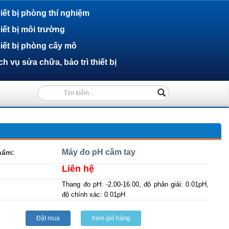
iết bị phòng thí nghiệm
iết bị môi trường
iết bị phòng cấy mô
ch vụ sửa chữa, bảo trì thiết bị
(success)
Máy đo pH cầm tay
hẩm:
Liên hệ
Thang đo pH: -2.00-16.00, độ phân giải: 0.01pH,
độ chính xác: 0.01pH
Đặt mua
Xem giỏ hàng