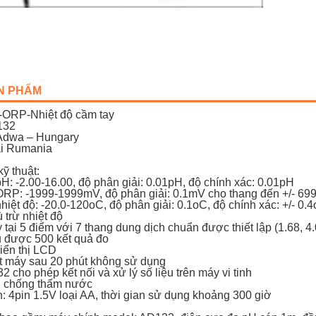
ẢN PHẨM
-ORP-Nhiệt độ cầm tay
132
Adwa – Hungary
ại Rumania
ỹ thuật:
H: -2.00-16.00, độ phân giải: 0.01pH, độ chính xác: 0.01pH
RP: -1999-1999mV, độ phân giải: 0.1mV cho thang đến +/- 699.
iệt độ: -20.0-120oC, độ phân giải: 0.1oC, độ chính xác: +/- 0.
 trừ nhiệt độ
ại 5 điểm với 7 thang dung dịch chuẩn được thiết lập (1.68, 4.0
 được 500 kết quả đo
iển thị LCD
t máy sau 20 phút không sử dụng
cho phép kết nối và xử lý số liệu trên máy vi tinh
 chống thấm nước
: 4pin 1.5V loại AA, thời gian sử dụng khoảng 300 giờ