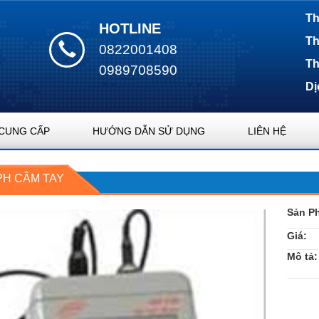
Th
HOTLINE
Th
0822001408
Th
0989708590
Dị
CUNG CẤP
HƯỚNG DẪN SỬ DỤNG
LIÊN HỆ
PH CẦM TAY
Sản P
Giá:
Mô tả: