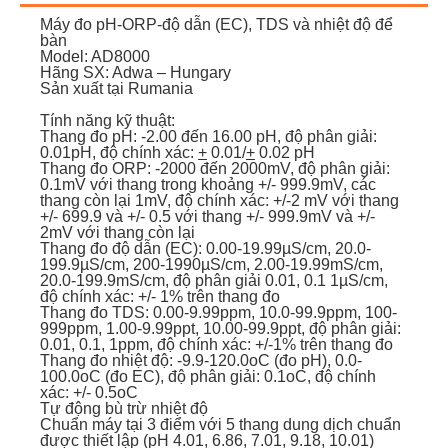
Máy đo pH-ORP-độ dẫn (EC), TDS và nhiệt độ để
bàn
Model: AD8000
Hãng SX: Adwa – Hungary
Sản xuất tại Rumania
Tính năng kỹ thuật:
Thang đo pH: -2.00 đến 16.00 pH, độ phân giải:
0.01pH, độ chính xác:
+
0.01/
+
0.02 pH
Thang đo ORP: -2000 đến 2000mV, độ phân giải:
0.1mV với thang trong khoảng +/- 999.9mV, các
thang còn lại 1mV, độ chính xác: +/-2 mV với thang
+/- 699.9 và +/- 0.5 với thang +/- 999.9mV và +/-
2mV với thang còn lại
Thang đo độ dẫn (EC): 0.00-19.99µS/cm, 20.0-
199.9µS/cm, 200-1990µS/cm, 2.00-19.99mS/cm,
20.0-199.9mS/cm, độ phân giải 0.01, 0.1 1µS/cm,
độ chính xác: +/- 1% trên thang đo
Thang đo TDS: 0.00-9.99ppm, 10.0-99.9ppm, 100-
999ppm, 1.00-9.99ppt, 10.00-99.9ppt, độ phân giải:
0.01, 0.1, 1ppm, độ chính xác: +/-1% trên thang đo
Thang đo nhiệt độ: -9.9-120.0oC (đo pH), 0.0-
100.0oC (đo EC), độ phân giải: 0.1oC, độ chính
xác: +/- 0.5oC
Tự động bù trừ nhiệt độ
Chuẩn máy tại 3 điểm với 5 thang dung dịch chuẩn
được thiết lập (pH 4.01, 6.86, 7.01, 9.18, 10.01)