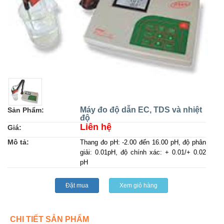
Máy đo độ dẫn EC, TDS và nhiệt
Sản Phẩm:
độ
Liên hệ
Giá:
Mô tả:
Thang đo pH: -2.00 đến 16.00 pH, độ phân
giải: 0.01pH, độ chính xác: + 0.01/+ 0.02
pH
Đặt mua
Xem giỏ hàng
CHI TIẾT SẢN PHẨM