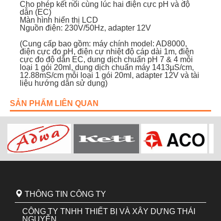
Cho phép kết nối cùng lúc hai điện cực pH và độ
dẫn (EC)
Màn hình hiển thị LCD
Nguồn điện: 230V/50Hz, adapter 12V
(Cung cấp bao gồm: máy chính model: AD8000,
điện cực đo pH, điện cự nhiệt độ cáp dài 1m, điện
cực đo độ dẫn EC, dung dịch chuẩn pH 7 & 4 mỗi
loại 1 gói 20ml, dung dịch chuẩn máy 1413µS/cm,
12.88mS/cm mỗi loại 1 gói 20ml, adapter 12V và tài
liệu hướng dẫn sử dụng)
SẢN PHẨM LIÊN QUAN
THÔNG TIN CÔNG TY
CÔNG TY TNHH THIẾT BỊ VÀ XÂY DỰNG THÁI
NGUYỄN