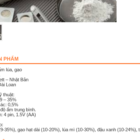
ẢN PHẨM
m lúa, gạo
1
tt – Nhật Bản
Đài Loan
 thuật:
 9 – 35%
xác: 0,5%
độ ẩm trung bình.
: 4 pin, 1.5V (AA)
o:
(9-35%), gạo hạt dài (10-20%), lúa mì (10-30%), đậu xanh (10-24%), t