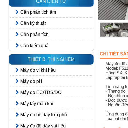
CÂN ĐIỆN TỬ
Cân phân tích ẩm
Cân kỹ thuật
Cân phân tích
Cân kiểm quả
CHI TIẾT S
THIẾT BỊ THÍ NGHIỆM
Máy đo độ ẩ
Model: F51
Máy đo vi khí hậu
Hãng SX: Ke
Lắp ráp tại 
Máy đo pH
Tính năng kỹ
- Thang đo:
Máy đo EC/TDS/DO
- Độ chính 
- Đọc được 
Máy lấy mẫu khí
- Nguồn điện
Ứng dụng đ
Máy đo bề dày lớp phủ
Lúa hạt dài 
Máy đo độ dày vật liệu