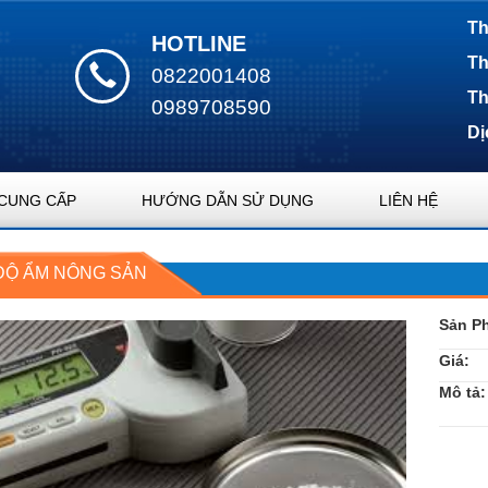
Th
HOTLINE
Th
0822001408
Th
0989708590
Dị
CUNG CẤP
HƯỚNG DẪN SỬ DỤNG
LIÊN HỆ
ĐỘ ẨM NÔNG SẢN
Sản P
Giá:
Mô tả: