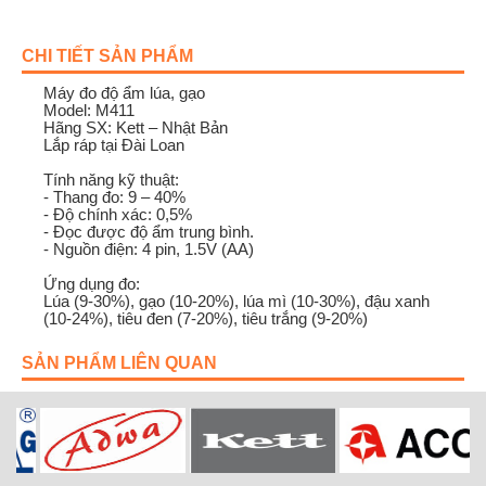
CHI TIẾT SẢN PHẨM
Máy đo độ ẩm lúa, gạo
Model: M411
Hãng SX: Kett – Nhật Bản
Lắp ráp tại Đài Loan
Tính năng kỹ thuật:
- Thang đo: 9 – 40%
- Độ chính xác: 0,5%
- Đọc được độ ẩm trung bình.
- Nguồn điện: 4 pin, 1.5V (AA)
Ứng dụng đo:
Lúa (9-30%), gạo (10-20%), lúa mì (10-30%), đậu xanh
(10-24%), tiêu đen (7-20%), tiêu trắng (9-20%)
SẢN PHẨM LIÊN QUAN