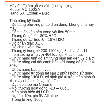
Máy đo độ ẩm gỗ và vật liệu xây dựng
Model: MC-160SA
Hãng SX: Exotek – Đức
Tính năng kỹ thuật:
- Đo bằng phương pháp điện dung, không phá hủy
mẫu
- Cảm biến vào bên trong vật liệu 50mm
- Thang đo gỗ: 0---80% H2O
- Thang đo vật liệu: 0---16% H2O
- Độ phân giải: 0.1%
- Độ chính xác: 1%
- Thang tỷ trọng từ 200-1100kg/m3, chia làm 11
nhóm tương ứng với 464 loại gỗ khác nhau.
- Chức năng tính độ ẩm trung bình lên đến 32 giá trị
- Chức năng cài đặt cảnh báo với thang độ ẩm từ 6-
30%.
- Chức năng báo pin yếu
- Chức năng tự động tắt sau 2 phút không sử dụng
- Chức năng “HOLD” cố định giá trị trên màn hình từ
khi máy nhấn khỏi vật liệu đo
- Đầu dò thép mạ Chrome
- Môi trường hoạt động: -10 --- 60oC
- Màn hình hiển thị LCD
- Nguồn điện: pin 9V Alkaline
- Trọng lượng: 160g