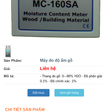
Máy đo độ ẩm gỗ
Sản Phẩm:
Liên hệ
Giá:
Mô tả:
- Thang đo gổ: 0---80% H2O - Độ phân giải:
0.1% - Độ chính xác: 1%
Đặt mua
Xem giỏ hàng
CHI TIẾT SẢN PHẨM