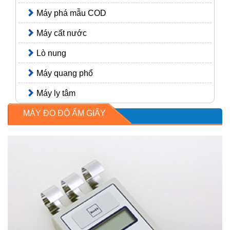
Máy phá mẫu COD
Máy cất nước
Lò nung
Máy quang phổ
Máy ly tâm
MÁY ĐO ĐỘ ẨM GIẤY