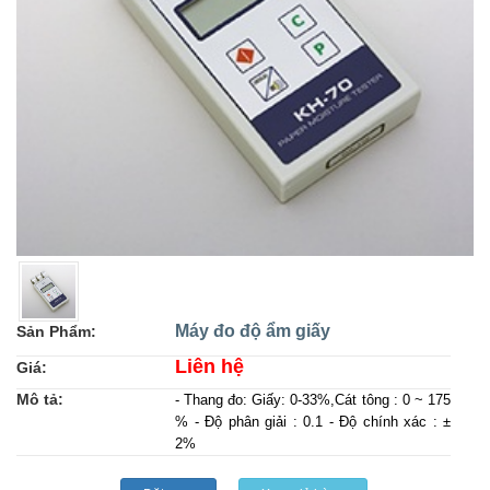
Máy đo độ ẩm giấy
Sản Phẩm:
Liên hệ
Giá:
Mô tả:
- Thang đo: Giấy: 0-33%,Cát tông : 0 ~ 175
% - Độ phân giải : 0.1 - Độ chính xác : ±
2%