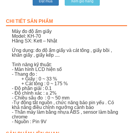
Đặt mua
Xem giỏ hàng
CHI TIẾT SẢN PHẨM
Máy đo độ ẩm giấy
Model: KH-70
Hãng SX: Kett – Nhật
Ứng dụng: đo độ ẩm giấy và cát tông , giấy bồi ,
khăn giấy , giấy kếp ....
Tinh năng kỹ thuật:
- Màn hình LCD hiện số
- Thang đo :
+ Giấy : 0 ~ 33 %
+ Cát tông : 0 ~ 175 %
- Độ phân giải : 0.1
- Độ chính xác : ± 2%
- Chiều sâu đo : 0 ~ 50 mm
-Tự động tắt nguồn , chức năng báo pin yếu . Có
khả năng điều chỉnh ngưỡng cảnh báo
- Thân máy làm bằng nhựa ABS , sensor làm bằng
chrome
- Nguồn : Pin 9V