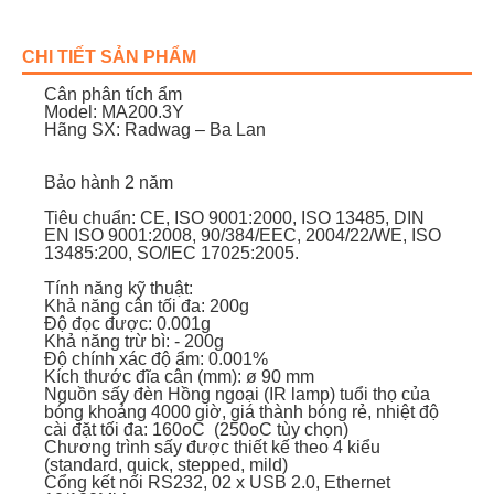
CHI TIẾT SẢN PHẨM
Cân phân tích ẩm
Model: MA200.3Y
Hãng SX: Radwag – Ba Lan
Bảo hành 2 năm
Tiêu chuẩn: CE, ISO 9001:2000, ISO 13485, DIN
EN ISO 9001:2008, 90/384/EEC, 2004/22/WE, ISO
13485:200, SO/IEC 17025:2005.
Tính năng kỹ thuật:
Khả năng cân tối đa: 200g
Độ đọc được: 0.001g
Khả năng trừ bì: - 200g
Độ chính xác độ ẩm: 0.001%
Kích thước đĩa cân (mm): ø 90 mm
Nguồn sấy đèn Hồng ngoại (IR lamp) tuổi thọ của
bóng khoảng 4000 giờ, giá thành bóng rẻ, nhiệt độ
cài đặt tối đa: 160oC (250oC tùy chọn)
Chương trình sấy được thiết kế theo 4 kiểu
(standard, quick, stepped, mild)
Cổng kết nối RS232, 02 x USB 2.0, Ethernet