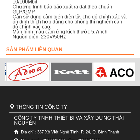
10/100Mbit
Chương trình báo báo xuất ra đạt theo chuẩn
GLP/GMP
Cân sử dụng cảm biến điện tử, cho độ chính xác và
ổn định thích hợp dùng cho phòng thí nghiệm cần
độ chính xác cao.
Màn hình màu cảm ứng kích thước 5.7inch
Nguồn điện: 230V/50Hz
SẢN PHẨM LIÊN QUAN
THÔNG TIN CÔNG TY
CÔNG TY TNHH THIẾT BỊ VÀ XÂY DỰNG THÁI
NGUYỄN
Địa chỉ : 387 Xô Viết Nghệ Tĩnh. P. 24, Q. Bình Thạnh